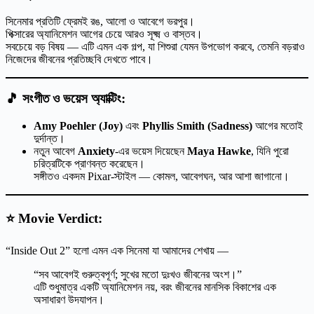
সিনেমার প্রতিটি ফ্রেমই রঙ, আলো ও আবেগে ভরপুর।
পিক্সারের অ্যানিমেশন আগের চেয়ে আরও সূক্ষ্ম ও বাস্তব।
সবচেয়ে বড় বিষয় — এটি এমন এক গল্প, যা শিশুরা যেমন উপভোগ করবে, তেমনি বড়রাও
নিজেদের জীবনের প্রতিচ্ছবি দেখতে পাবে।
🎵
সংগীত ও ভয়েস অ্যাক্টিং:
Amy Poehler (Joy)
এবং
Phyllis Smith (Sadness)
আগের মতোই
দুর্দান্ত।
নতুন আবেগ
Anxiety
-এর ভয়েস দিয়েছেন
Maya Hawke
, যিনি পুরো
চরিত্রটিকে প্রাণবন্ত করেছেন।
সঙ্গীতও একদম Pixar-স্টাইল — কোমল, আবেগঘন, আর আশা জাগানো।
⭐
Movie Verdict:
“Inside Out 2” হলো এমন এক সিনেমা যা আমাদের শেখায় —
“সব আবেগই গুরুত্বপূর্ণ; সুখের মতো দুঃখও জীবনের অংশ।”
এটি শুধুমাত্র একটি অ্যানিমেশন নয়, বরং জীবনের মানসিক বিকাশের এক
অসাধারণ উদযাপন।