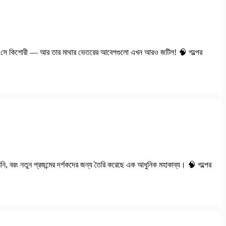
 এবার সে কিশোরী — আর তার মাথার ভেতরের আবেগগুলো এখন আরও জটিল! 🧠 গল্পের
ি, বরং নতুন প্রজন্মের দর্শকদের জন্য তৈরি করেছে এক আধুনিক মহাকাব্য। 🧠 গল্পের