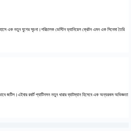
াসে এক নতুন যুগের সূচনা।পরিচালক ডেস্টিন ড্যানিয়েল ক্রেটন এমন এক সিনেমা তৈরি
ে জটিল।এইবার রবার্ট প্যাটিনসন নতুন ধারার ব্যাটম্যান হিসেবে এক অন্যরকম অভিজ্ঞতা